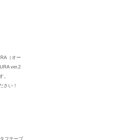
RA（オー
 ver.2
す。
ださい！
ンタフテーブ