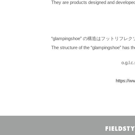
They are products designed and developed
“glampingshoe” の構造はフット
The structure of the “glampingshoe” has the 
o.g.l.
https://w
FIELDSTY