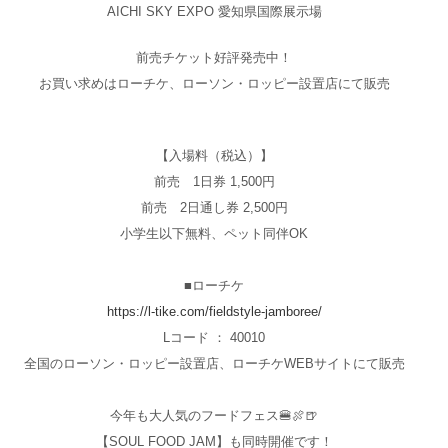
AICHI SKY EXPO 愛知県国際展示場
前売チケット好評発売中！
お買い求めはローチケ、ローソン・ロッピー設置店にて販売
【入場料（税込）】
前売 1日券 1,500円
前売 2日通し券 2,500円
小学生以下無料、ペット同伴OK
■ローチケ
https://l-tike.com/fieldstyle-jamboree/
Lコード ： 40010
全国のローソン・ロッピー設置店、ローチケWEBサイトにて販売
今年も大人気のフードフェス🍔🍖🍺
【SOUL FOOD JAM】も同時開催です！