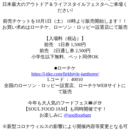
日本最大のアウトドア＆ライフスタイルフェスタへご来場く
ださい!
前売チケットを10月1日（土） 10時より販売開始します！！
お買い求めはローチケ、ローソン・ロッピー設置店にて販売
【入場料（税込）】
前売 1日券 1,500円
前売 2日通し券 2,500円
小学生以下無料、ペット同伴OK
■ローチケ
https://l-tike.com/fieldstyle-jamboree/
Lコード ： 40010
全国のローソン・ロッピー設置店、ローチケWEBサイトに
て販売
今年も大人気のフードフェス🍔🍖🍺
【SOUL FOOD JAM】も同時開催です！
お楽しみに
@soulfoodjam
※新型コロナウィルスの影響により開催内容等変更となる可