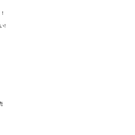
定！
い!
売