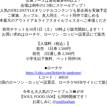
出展ブースは過去最多600以上！
会場は例年の1.5倍にスケールアップ！
人気のFIELDSTYLEオリジナルコンテンツも新企画を実施予
ご家族、カップル、友人同士、ペット同伴で楽しめる
本最大のアウトドア＆ライフスタイルフェスタへご来場くださ
前売チケットを10月1日（土） 10時より販売開始します！！
お買い求めはローチケ、ローソン・ロッピー設置店にて販売
【入場料（税込）】
前売 1日券 1,500円
前売 2日通し券 2,500円
小学生以下無料、ペット同伴OK
■ローチケ
https://l-tike.com/fieldstyle-jamboree/
Lコード ： 40010
全国のローソン・ロッピー設置店、ローチケWEBサイトにて販
今年も大人気のフードフェス🍔🍖🍺
【SOUL FOOD JAM】も同時開催です！
お楽しみに
@soulfoodjam