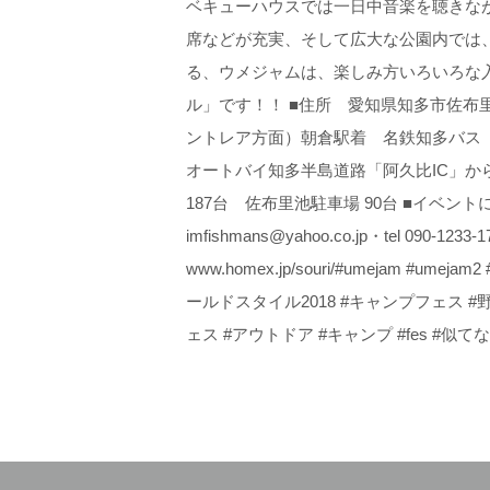
ベキューハウスでは一日中音楽を聴きな
席などが充実、そして広大な公園内では
る、ウメジャムは、楽しみ方いろいろな
ル」です！！ ■住所 愛知県知多市佐布
ントレア方面）朝倉駅着 名鉄知多バス
オートバイ知多半島道路「阿久比IC」から
187台 佐布里池駐車場 90台 ■イベン
imfishmans@yahoo.co.jp・tel 
www.homex.jp/souri/#umejam #umejam
ールドスタイル2018 #キャンプフェス 
ェス #アウトドア #キャンプ #fes #似