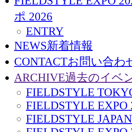
FIELDSTYLE EXPO 20
ポ 2026
ENTRY
NEWS
新着情報
CONTACT
お問い合わ
ARCHIVE
過去のイベ
FIELDSTYLE TOKYO
FIELDSTYLE EXPO 
FIELDSTYLE JAPAN
FIELDSTYLE EXPO 