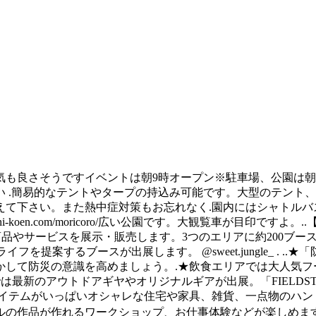
ました。天気も良さそうです️イベントは朝9時オープン※駐車場、公
 .簡易的なテントやタープの持込み可能です。大型のテント、タ
えて下さい。また熱中症対策もお忘れなく.園内にはシャトルバ
en.com/moricoro/広い公園です。大観覧車が目印ですよ。..【FIELDS
サービスを展示・販売します。3つのエリアに約200ブースが出展！
るブースが出展します。 @sweet.jungle_ . ..★「防災」
防災の意識を高めましょう。.★飲食エリアでは大人気フードフェス「
アでは最新のアウトドアギヤやオリジナルギアが出展。「FIELDSTYL
アイテムがいっぱいオシャレな住宅や家具、雑貨、一点物のハン
ジナルの作品が作れるワークショップ、お仕事体験などが楽しめま