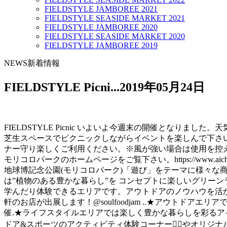
FIELDSTYLE JAMBOREE 2021
FIELDSTYLE SEASIDE MARKET 2021
FIELDSTYLE JAMBOREE 2020
FIELDSTYLE SEASIDE MARKET 2020
FIELDSTYLE JAMBOREE 2019
NEWS
新着情報
FIELDSTYLE Picni...
2019年05月24日
FIELDSTYLE Picnic いよいよ今週末の開催となり
芝生スペースでピクニックしながらイベントを楽しんで下さい
ナー守り楽しくご利用ください。※風が強い場合は使用を控
モリコロパークのホームページをご覧下さい。https://www.aichi-ko
地球博記念公園(モリコロパーク)「遊び」をテーマに様々な商品や
は”植物のある豊かな暮らし”を コンセプトに楽しいグリーンライフを提案す
学んだり体験できるエリアです。アウトドアのノウハウを活かして
軒のお店が出展します！@soulfoodjam ..★アウトドアエリ
催️.★ライフスタイルエリアでは楽しく豊かな暮らしを彩る
ドア&スポーツのアクティビティ体験コーナー🧗‍♀️やオリ