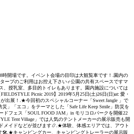
園は朝8時開場です。イベント会場の目印は大観覧車です！.園内の
ープのご利用はお控え下さい‍♂️公園の共有スペースですマ
ス、授乳室、多目的トイレもあります。園内施設については
TYLE Picnic 2019】2019年5月25日(土)26日(日)at: 愛・
.★今回初のスペシャルコーナー「Sweet Jangle 」で
「エコ」をテーマとした「Safe Life Keep Smile」防災を
SOUL FOOD JAM」in モリコロパークを開催️22
E Tent Village」では人気のテントメーカーの展示販売も開
ドメイドなどが並びます📿.★体験、体感エリアでは、アウト
す🛠.★キャンピングカー、キャンピングトレーラーの展示販