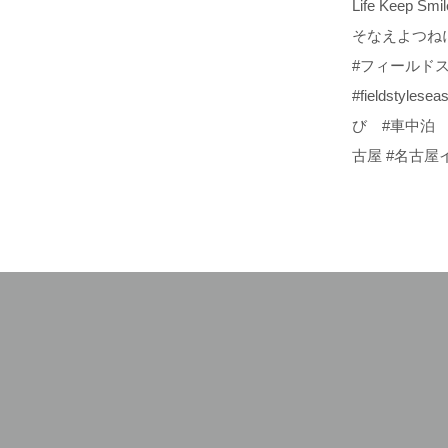
Life Kee
そなえよつねに #
#フィールドスタ
#fieldstyl
び #車中泊 #
古屋 #名古屋イ