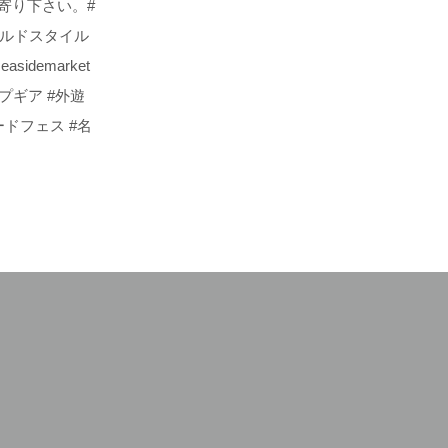
立ち寄り下さい。#
ィールドスタイル
idemarket
ンプギア #外遊
ードフェス #名