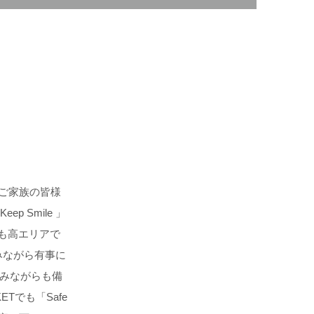
ご家族の皆様
ep Smile 」
も高エリアで
みながら有事に
みながらも備
Tでも「Safe