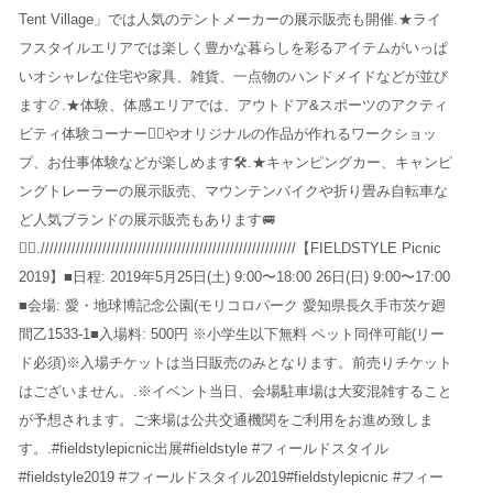
Tent Village」では人気のテントメーカーの展示販売も開催️.★ライ
フスタイルエリアでは楽しく豊かな暮らしを彩るアイテムがいっぱ
いオシャレな住宅や家具、雑貨、一点物のハンドメイドなどが並び
ます📿.★体験、体感エリアでは、アウトドア&スポーツのアクティ
ビティ体験コーナー🧗‍♀️やオリジナルの作品が作れるワークショッ
プ、お仕事体験などが楽しめます🛠.★キャンピングカー、キャンピ
ングトレーラーの展示販売、マウンテンバイクや折り畳み自転車な
ど人気ブランドの展示販売もあります🚐
🚴‍♂️.//////////////////////////////////////////////////////////【FIELDSTYLE Picnic
2019】■日程: 2019年5月25日(土) 9:00〜18:00 26日(日) 9:00〜17:00
■会場: 愛・地球博記念公園(モリコロパーク 愛知県長久手市茨ケ廻
間乙1533-1■入場料: 500円 ※小学生以下無料 ペット同伴可能(リー
ド必須)※入場チケットは当日販売のみとなります。前売りチケット
はございません。.※イベント当日、会場駐車場は大変混雑すること
が予想されます。ご来場は公共交通機関をご利用をお進め致しま
す。.#fieldstylepicnic出展#fieldstyle #フィールドスタイル
#fieldstyle2019 #フィールドスタイル2019#fieldstylepicnic #フィー