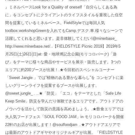
』ミネルベースLook for a Quality of oneself「自分らしくある為
に」をコンセプトにクライアントのライフスタイルを重視した住空
間を提案しているミネルベース。FieldStyleでは毎回人気
toolbox.workshopGreenを入れてもCamp.デスク.車.様々なシーンで
活躍してくれると思います。是非体験してくだい!@minerbase_
http://www.minerbase.net/..【FIELDSTYLE Picnic 2019】2019年5
月25日(土)26日(日)at: 愛・地球博記念公園(モリコロパーク)「遊
び」をテーマに様々な商品やサービスを展示・販売します。3つの
エリアに約200ブースが出展！.★今回初のスペシャルコーナー
「Sweet Jangle 」では”植物のある豊かな暮らし”を コンセプトに楽
しいグリーンライフを提案するブースが出展します。
@sweet.jungle_ . ..★「防災」「エコ」をテーマとした「Safe Life
Keep Smile」防災を学んだり体験できるエリアです。アウトドアの
ノウハウを活かして防災の意識を高めましょう。.★飲食エリアでは
大人気フードフェス「SOUL FOOD JAM」in モリコロパークを開催️
22軒のお店が出展します！@soulfoodjam ..★アウトドアエリアで
は最新のアウトドアギヤやオリジナルギアが出展。「FIELDSTYLE