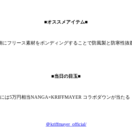
■オススメアイテム■
側にフリース素材をボンディングすることで防風製と防寒性抜
■当日の目玉■
は5万円相当NANGA×KRIFFMAYER コラボダウンが当
＠kriffmayer_official/