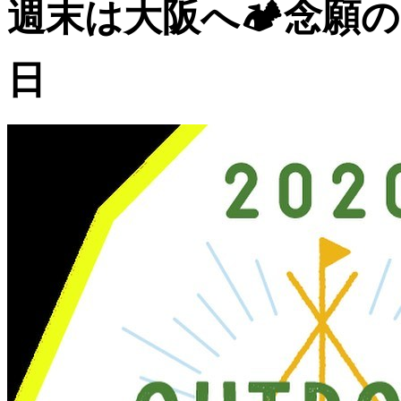
週末は大阪へ🏕念願のア
日