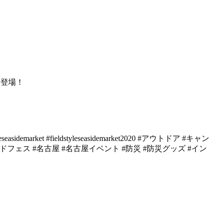
新登場！
leseasidemarket #fieldstyleseasidemarket2020 #
アウトドア
#
キャン
ドフェス
#
名古屋
#
名古屋イベント
#
防災
#
防災グッズ
#
イン