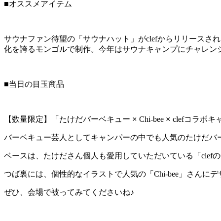
■オススメアイテム
サウナファン待望の「サウナハット」が
clef
からリリースされ
化を誇るモンゴルで制作。今年はサウナキャンプにチャレン
■当日の目玉商品
【数量限定】「たけだバーベキュー
Chi-bee
clef
コラボキ
×
×
バーベキュー芸人としてキャンパーの中でも人気のたけだバ
ベースは、たけださん個人も愛用していただいている「
clef
の
つば裏には、個性的なイラストで人気の「
Chi-bee
」さんにデ
ぜひ、会場で被ってみてくださいね♪