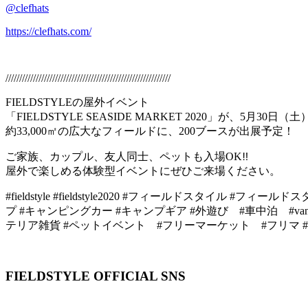
@clefhats
https://clefhats.com/
////////////////////////////////////////////////////////////
FIELDSTYLE
の屋外イベント
「
FIELDSTYLE SEASIDE MARKET 2020
」が、
5
月
30
日（土
約
33,000
㎡の広大なフィールドに、
200
ブースが出展予定！
ご家族、カップル、友人同士、ペットも入場
OK
‼️
屋外で楽しめる体験型イベントにぜひご来場ください。
#fieldstyle #fieldstyle2020 #
フィールドスタイル
#
フィールドス
プ
#
キャンピングカー
#
キャンプギア
#
外遊び
#
車中泊
#van
テリア雑貨
#
ペットイベント
#
フリーマーケット
#
フリマ
#
FIELDSTYLE OFFICIAL SNS