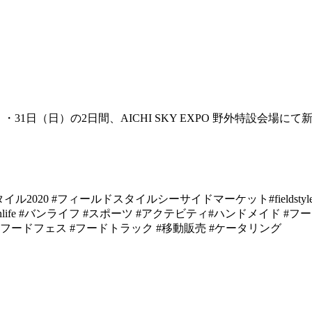
）・
31
日（日）の
2
日間、
AICHI SKY EXPO
野外特設会場にて
タイル
2020 #
フィールドスタイルシーサイドマーケット
#fieldsty
life #
バンライフ
#
スポーツ
#
アクテビティ
#
ハンドメイド
#
フー
フードフェス
#
フードトラック
#
移動販売
#
ケータリング