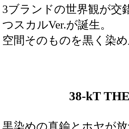
3ブランドの世界観が交
つスカルVer.が誕生。
空間そのものを黒く染め
38-kT TH
黒染めの真鍮とホヤが放