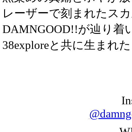
レーザーで刻まれたスカ
DAMNGOOD!!が辿り
38exploreと共に生
In
@damngoo
W