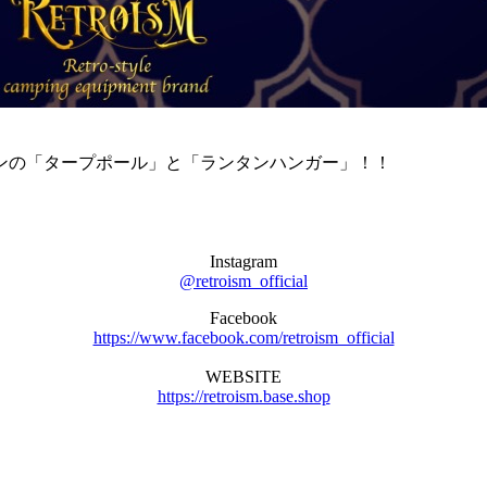
ンの「タープポール」と「ランタンハンガー」！！
Instagram
@retroism_official
Facebook
https://www.facebook.com/retroism_official
WEBSITE
https://retroism.base.shop