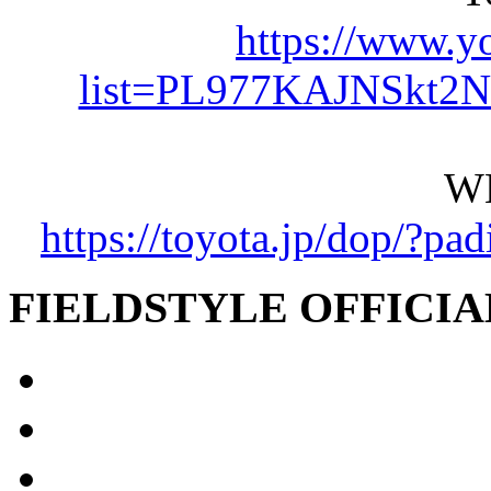
https://www.y
list=PL977KAJNSkt
W
https://toyota.jp/dop/?p
FIELDSTYLE OFFICIA