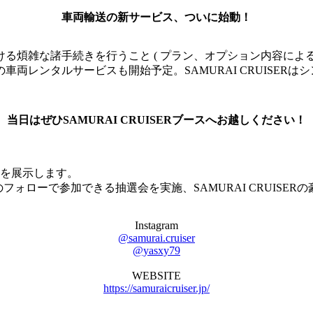
車両輸送の新サービス、ついに始動！
る煩雑な諸手続きを行うこと ( プラン、オプション内容による
両レンタルサービスも開始予定。SAMURAI CRUISER
当日はぜひSAMURAI CRUISERブースへお越しください！
台を展示します。
mのフォローで参加できる抽選会を実施、SAMURAI CRUIS
Instagram
@samurai.cruiser
@yasxy79
WEBSITE
https://samuraicruiser.jp/